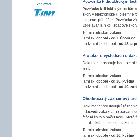
Pozvánka k didaktickým te
Zhotovitel:
Pozvánka k didaktickým testům sp
školy v elektronické či písemné 
maturant přihlášen. Pozvánku žák
vzdělávání), nikoli spádové školy (
Termín odeslání žákům:
jarní zk. období -
od 1. února do 
podzimní zk. období -
od 18. srp
Protokol o výsledcích didakt
Dokument obsahuje hodnocení po
testu.
Termín odeslání žákům:
jarní zk. období -
od 16. května
podzimní zk. období -
od 10. září
Ohodnocený záznamový arch 
Dokument představující záznamov
odpovědi žáka včetně barvami od
řešení žáka a počet bodů, které 
didaktického testu (ke stažení n
Termín odeslání žákům:
jarní zk. období -
od 16. května