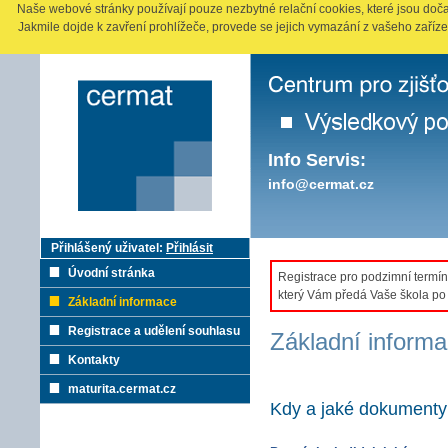
Naše webové stránky používají pouze nezbytné relační cookies, které jsou doča
Jakmile dojde k zavření prohlížeče, provede se jejich vymazání z vašeho zaříze
Info Servis:
info@cermat.cz
Přihlášený uživatel:
Přihlásit
Úvodní stránka
Registrace pro podzimní termín
který Vám předá Vaše škola po u
Základní informace
Registrace a udělení souhlasu
Základní inform
Kontakty
maturita.cermat.cz
Kdy a jaké dokumenty