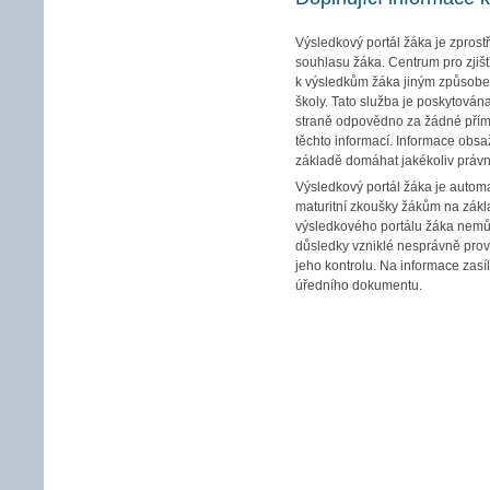
Výsledkový portál žáka je zpro
souhlasu žáka. Centrum pro zjiš
k výsledkům žáka jiným způsobem
školy. Tato služba je poskytová
straně odpovědno za žádné přímé
těchto informací. Informace obsa
základě domáhat jakékoliv právn
Výsledkový portál žáka je automa
maturitní zkoušky žákům na zákl
výsledkového portálu žáka nemůž
důsledky vzniklé nesprávně prov
jeho kontrolu. Na informace zas
úředního dokumentu.