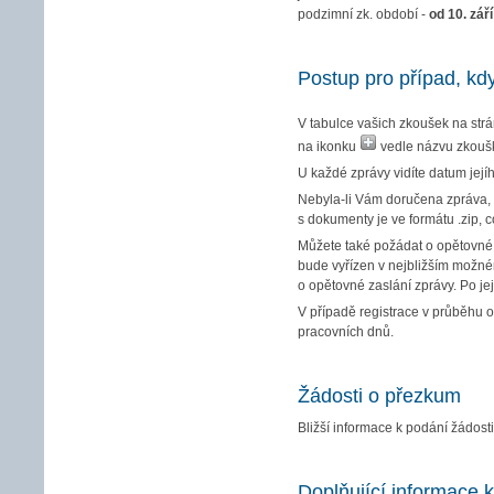
podzimní zk. období -
od 10. září
Postup pro případ, k
V tabulce vašich zkoušek na str
na ikonku
vedle názvu zkouš
U každé zprávy vidíte datum její
Nebyla-li Vám doručena zpráva, 
s dokumenty je ve formátu .zip,
Můžete také požádat o opětovné 
bude vyřízen v nejbližším možn
o opětovné zaslání zprávy. Po je
V případě registrace v průběhu 
pracovních dnů.
Žádosti o přezkum
Bližší informace k podání žádost
Doplňující informace 