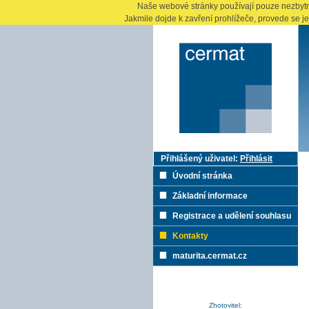
Naše webové stránky používají pouze nezbytné
Jakmile dojde k zavření prohlížeče, provede se j
Přihlášený uživatel:
Přihlásit
Úvodní stránka
Základní informace
Registrace a udělení souhlasu
Kontakty
maturita.cermat.cz
Zhotovitel: