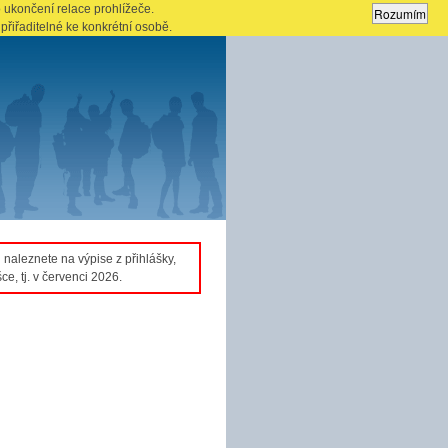
 ukončení relace prohlížeče.
přiřaditelné ke konkrétní osobě.
naleznete na výpise z přihlášky,
e, tj. v červenci 2026.